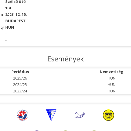
Szélső ütő
181
um
2003. 12. 15.
BUDAPEST
ity
HUN
-
-
Események
Periódus
Nemzetiség
2025/26
HUN
2024/25
HUN
2023/24
HUN