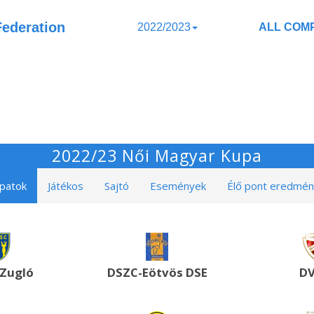
Federation
2022/2023
ALL COMP
2022/23 Női Magyar Kupa
patok
Játékos
Sajtó
Események
Élő pont eredmé
Zugló
DSZC-Eötvös DSE
D