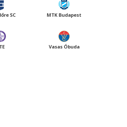
lőre SC
MTK Budapest
TE
Vasas Óbuda