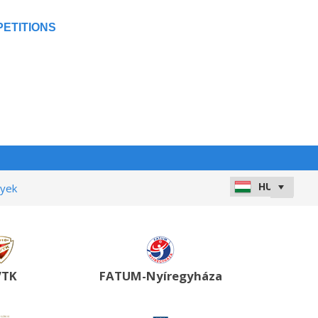
ETITIONS
nyek
VTK
FATUM-Nyíregyháza