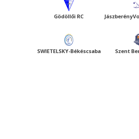
Gödöllői RC
JászberényVo
SWIETELSKY-Békéscsaba
Szent Be