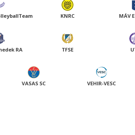
lleyballTeam
KNRC
MÁV E
nedek RA
TFSE
U
VASAS SC
VEHIR-VESC