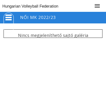
Togg
Hungarian Volleyball Federation
navig
NŐI MK 2022/23
Nincs megjeleníthető sajtó galéria