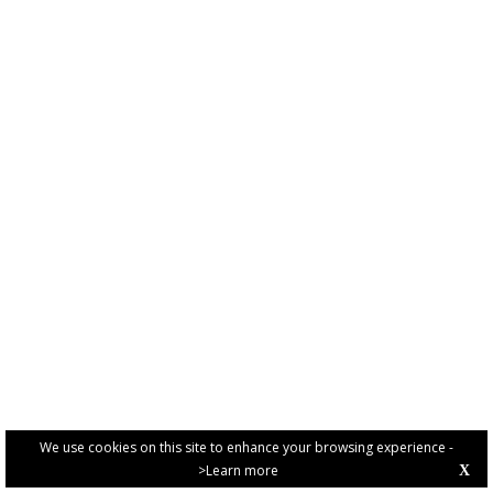
We use cookies on this site to enhance your browsing experience -
>Learn more
X
PRIVACY POLICY