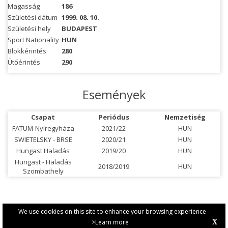
Magasság
186
Születési dátum
1999. 08. 10.
Születési hely
BUDAPEST
Sport Nationality
HUN
Blokkérintés
280
Ütőérintés
290
Események
Csapat
Periódus
Nemzetiség
FATUM-Nyíregyháza
2021/22
HUN
SWIETELSKY - BRSE
2020/21
HUN
Hungast Haladás
2019/20
HUN
Hungast - Haladás
2018/2019
HUN
Szombathely
We use cookies on this site to enhance your browsing experience -
>Learn more
X
PRIVACY POLICY