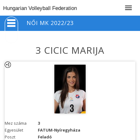
Togg
Hungarian Volleyball Federation
navig
NŐI MK 2022/23
3 CICIC MARIJA
Mez száma
3
Egyesület
FATUM-Nyíregyháza
Poszt
Feladó