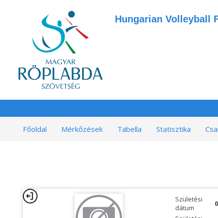
Hungarian Volleyball 
Főoldal
Mérkőzések
Tabella
Statisztika
Csa
Születési
0
dátum