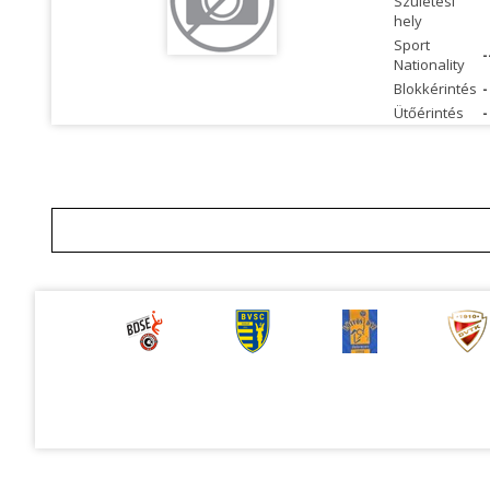
Születési
hely
Sport
-
Nationality
Blokkérintés
-
Ütőérintés
-