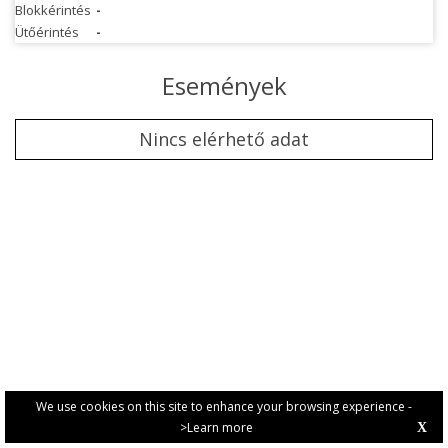
Blokkérintés
-
Ütőérintés
-
Események
Nincs elérhető adat
We use cookies on this site to enhance your browsing experience -
>Learn more
X
PRIVACY POLICY