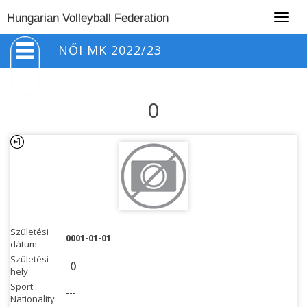
Togg
Hungarian Volleyball Federation
navig
NŐI MK 2022/23
0
Születési
0001-01-01
dátum
Születési
()
hely
Sport
---
Nationality