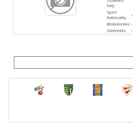
Születési
hely
Sport
-
Nationality
Blokkérintés
-
Ütőérintés
-