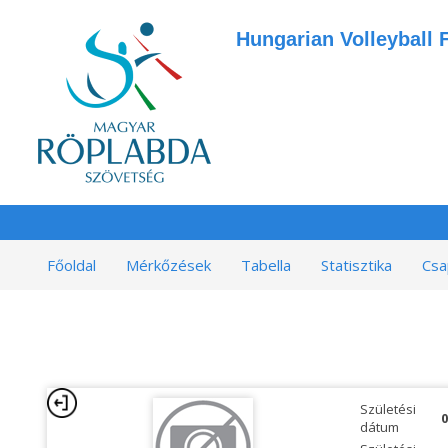
Hungarian Volleyball 
Főoldal
Mérkőzések
Tabella
Statisztika
Csa
Születési
0
dátum