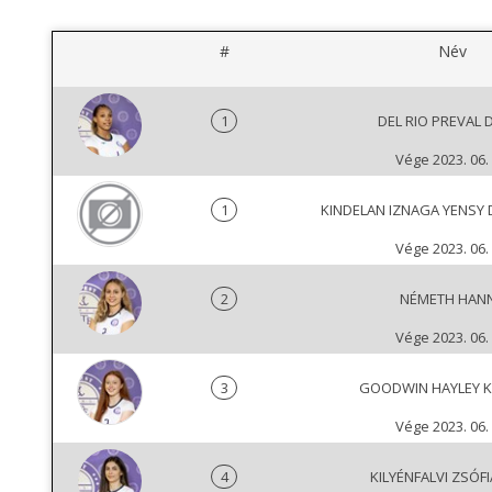
#
Név
1
DEL RIO PREVAL 
Vége 2023. 06. 
1
KINDELAN IZNAGA YENSY 
Vége 2023. 06. 
2
NÉMETH HAN
Vége 2023. 06. 
3
GOODWIN HAYLEY K
Vége 2023. 06. 
4
KILYÉNFALVI ZSÓF