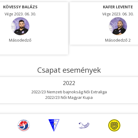
KÖVESSY BALÁZS
VALICS GYÖRGY
KAFER LEVENTE
Vége 2023. 06. 30.
Vége 2023. 06. 30.
Vége 2023. 06. 30.
Másodedző
Másodedző
Másodedző 2
Csapat események
2022
2022/23 Nemzeti bajnokság Női Extraliga
2022/23 Női Magyar Kupa