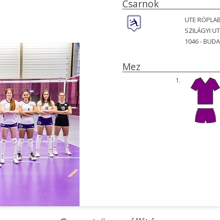
Csarnok
UTE RÖPLA
SZILÁGYI UT
1046 -
BUDA
Mez
1.