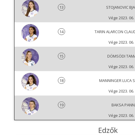
13
STOJANOVIC BJ
Vége 2023. 06. 
14
TARIN ALARCON CLAUD
Vége 2023. 06. 
15
DÖMSÖDI TAM
Vége 2023. 06. 
18
MANNINGER LUCA 
Vége 2023. 06. 
19
BAKSA PANN
Vége 2023. 06. 
Edzők