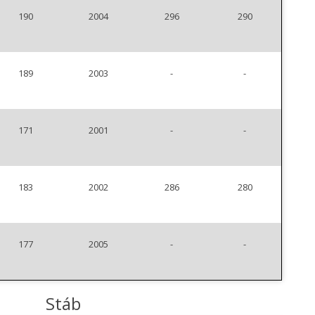
190
2004
296
290
189
2003
-
-
171
2001
-
-
183
2002
286
280
177
2005
-
-
Stáb