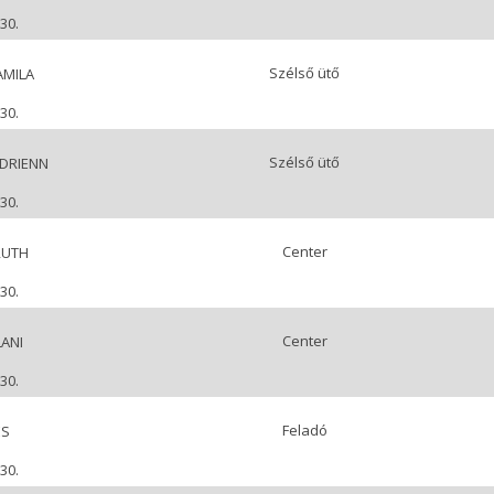
30.
Szélső ütő
AMILA
30.
Szélső ütő
ADRIENN
30.
Center
RUTH
30.
Center
ANI
30.
Feladó
ES
30.