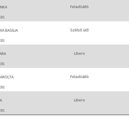
Feladóátló
ANKA
30.
Szélső ütő
IA BASILIA
30.
Libero
ARA
30.
Feladóátló
SAROLTA
30.
Libero
A
30.