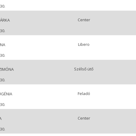
30.
Center
ÁRKA
30.
Libero
NNA
30.
Szélső ütő
ZIMÓNA
30.
Feladó
UGÉNIA
30.
Center
A
30.