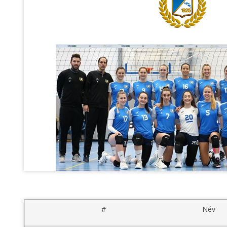
#
Név