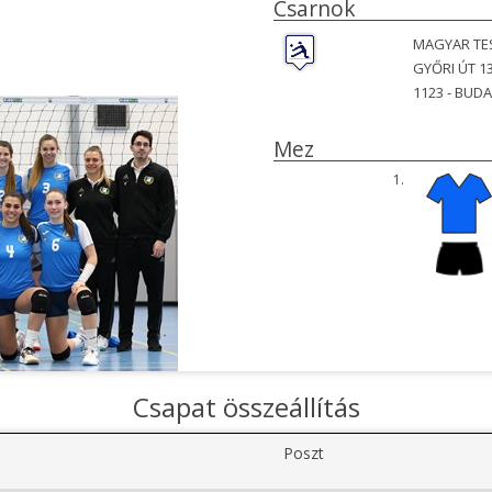
Csarnok
MAGYAR TES
GYŐRI ÚT 1
1123 -
BUDA
Mez
1.
Csapat összeállítás
Poszt