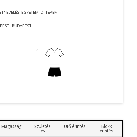
TNEVELÉSI EGYETEM `D` TEREM
3
PEST
BUDAPEST
2.
Magasság
Születési
Ütő érintés
Blokk
év
érintés