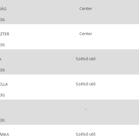
Center
RÁG
30.
Center
SZTER
30.
Szélső ütő
A
30.
Szélső ütő
ELLA
30.
-
30.
Szélső ütő
ÁRKA