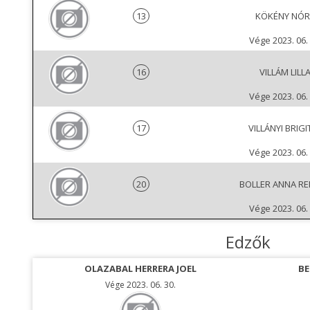
13
KÖKÉNY NÓR
Vége 2023. 06. 
16
VILLÁM LILL
Vége 2023. 06. 
17
VILLÁNYI BRIGI
Vége 2023. 06. 
20
BOLLER ANNA R
Vége 2023. 06. 
Edzők
OLAZABAL HERRERA JOEL
BE
Vége 2023. 06. 30.