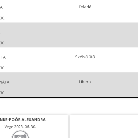
Feladó
A
30.
-
A
30.
Szélső ütő
TTA
30.
Libero
ENÁTA
30.
NKE-POÓR ALEXANDRA
Vége 2023. 06. 30.