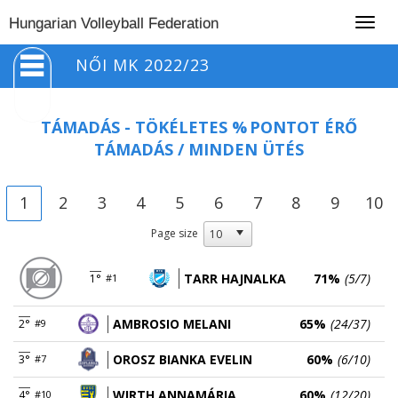
Togg
Hungarian Volleyball Federation
navig
NŐI MK 2022/23
TÁMADÁS - TÖKÉLETES %
PONTOT ÉRŐ
TÁMADÁS / MINDEN ÜTÉS
1
2
3
4
5
6
7
8
9
10
Page size
TARR HAJNALKA
71%
(5/7)
1°
#1
AMBROSIO MELANI
65%
(24/37)
2°
#9
OROSZ BIANKA EVELIN
60%
(6/10)
3°
#7
WIRTH ANNAMÁRIA
60%
(12/20)
4°
#10