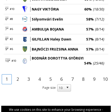
NAGY VIKTÓRIA
60%
(18/30)
5°
#10
Sólyomvári Evelin
58%
(7/12)
6°
#8
AMBULIJA BOJANA
57%
(8/14)
7°
#6
GILFILLAN Haley Dawn
57%
(8/14)
8°
#2
BAJNÓCZI FRUZSINA ANNA
57%
(8/14)
9°
#6
BODNÁR DOROTTYA GYÖRGYI
10°
#10
54%
(25/46)
1
2
3
4
5
6
7
8
9
10
Page size
We use cookies on this site to enhance your browsing experience -