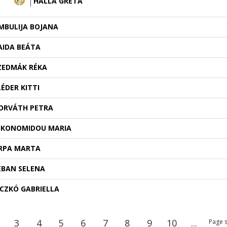
HALLA GRÉTA
MBULIJA BOJANA
AIDA BEÁTA
ZEDMÁK RÉKA
LÉDER KITTI
ORVÁTH PETRA
IKONOMIDOU MARIA
RPA MARTA
EBAN SELENA
ICZKÓ GABRIELLA
3
4
5
6
7
8
9
10
...
Page s