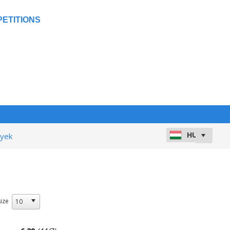
ETITIONS
nyek
ize