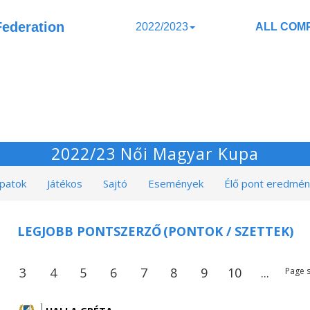
Federation
2022/2023
ALL COMP
2022/23 Női Magyar Kupa
patok
Játékos
Sajtó
Események
Élő pont eredmé
LEGJOBB PONTSZERZŐ
(PONTOK / SZETTEK)
3
4
5
6
7
8
9
10
...
Page s