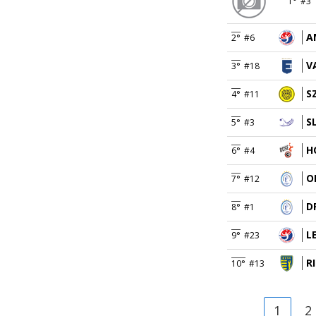
1°
#3
A
2°
#6
V
3°
#18
S
4°
#11
S
5°
#3
H
6°
#4
O
7°
#12
D
8°
#1
L
9°
#23
R
10°
#13
1
2