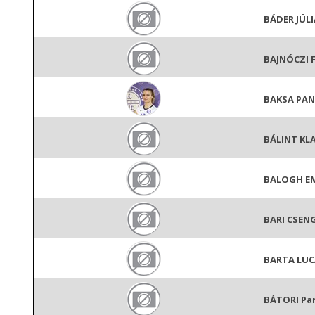
BÁDER JÚLI
BAJNÓCZI 
BAKSA PA
BÁLINT KL
BALOGH E
BARI CSEN
BARTA LUC
BÁTORI Pan