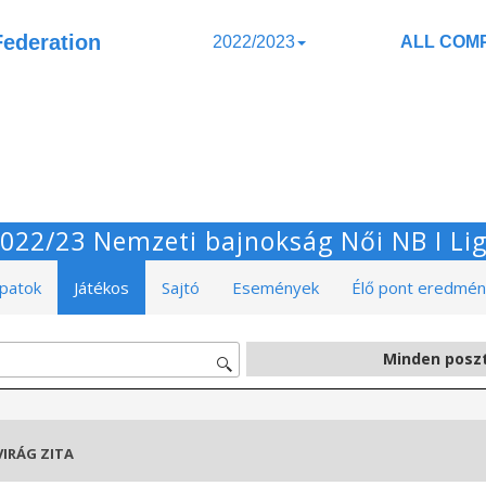
Federation
2022/2023
ALL COMP
022/23 Nemzeti bajnokság Női NB I Li
patok
Játékos
Sajtó
Események
Élő pont eredmé
VIRÁG ZITA