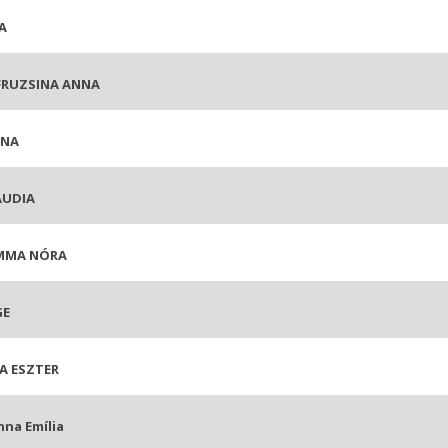
A
FRUZSINA ANNA
NNA
AUDIA
MMA NÓRA
GE
A ESZTER
na Emília