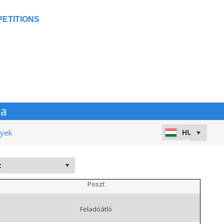
ETITIONS
ga
nyek
Poszt
Feladóátló