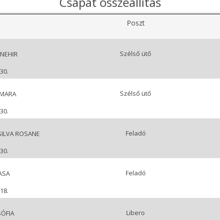
Csapat összeállítás
Poszt
Szélső ütő
NEHIR
30.
Szélső ütő
AMARA
30.
Feladó
SILVA ROSANE
30.
Feladó
ASA
18.
Libero
SÓFIA