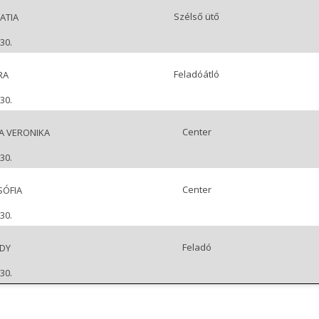
Szélső ütő
ATIA
30.
Feladóátló
RA
30.
Center
A VERONIKA
30.
Center
SÓFIA
30.
Feladó
UDY
30.