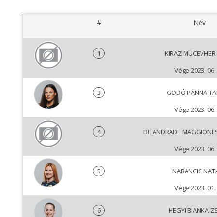
#
Név
1
KIRAZ MÜCEVHER 
Vége 2023. 06. 
3
GODÓ PANNA T
Vége 2023. 06. 
4
DE ANDRADE MAGGIONI 
Vége 2023. 06. 
5
NARANCIC NAT
Vége 2023. 01. 
6
HEGYI BIANKA Z