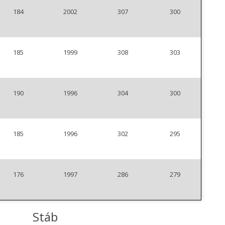
184
2002
307
300
185
1999
308
303
190
1996
304
300
185
1996
302
295
176
1997
286
279
Stáb