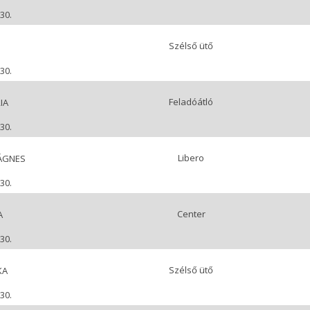
30.
Szélső ütő
30.
Feladóátló
IA
30.
Libero
ÁGNES
30.
Center
A
30.
Szélső ütő
KA
30.