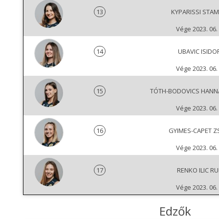
13
KYPARISSI STAM
Vége 2023. 06. 
14
UBAVIC ISIDO
Vége 2023. 06. 
15
TÓTH-BODOVICS HANN
Vége 2023. 06. 
16
GYIMES-CAPET Z
Vége 2023. 06. 
17
RENKO ILIC R
Vége 2023. 06. 
Edzők