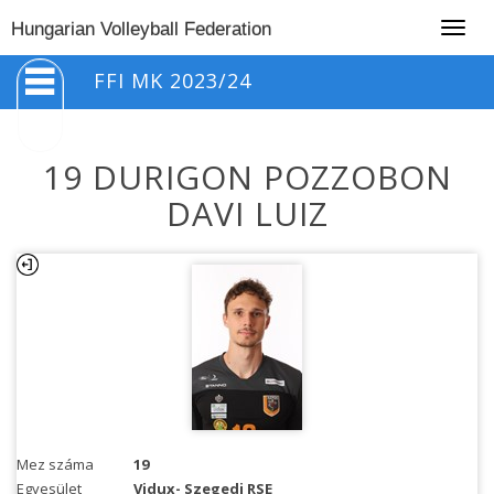
Togg
Hungarian Volleyball Federation
navig
FFI MK 2023/24
19 DURIGON POZZOBON
DAVI LUIZ
Mez száma
19
Egyesület
Vidux- Szegedi RSE