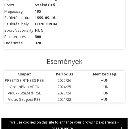
Poszt
Szélső ütő
Magasság
195
Születési dátum
1999. 09. 16.
Születési hely
CONCORDIA
Sport Nationality
HUN
Blokkérintés
300
Ütőérintés
320
Események
Csapat
Periódus
Nemzetiség
PRESTIGE FITNESS PSE
2025/26
HUN
GreenPlan-VRCK
2024/25
HUN
Vidux- Szegedi RSE
2023/24
HUN
Vidux-Szegedi RSE
2021/22
HUN
We use cookies on this site to enhance your browsing experience -
>Learn more
X
PRIVACY POLICY