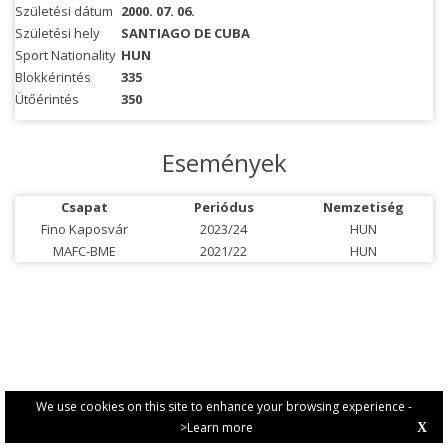
Születési dátum
2000. 07. 06.
Születési hely
SANTIAGO DE CUBA
Sport Nationality
HUN
Blokkérintés
335
Ütőérintés
350
Események
Csapat
Periódus
Nemzetiség
Fino Kaposvár
2023/24
HUN
MAFC-BME
2021/22
HUN
We use cookies on this site to enhance your browsing experience -
>Learn more
X
PRIVACY POLICY