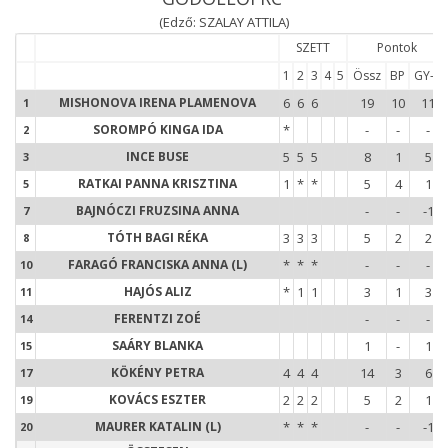
(Edző: SZALAY ATTILA)
SZETT
Pontok
1
2
3
4
5
Össz
BP
GY-V
1
MISHONOVA IRENA PLAMENOVA
6
6
6
19
10
11
1
2
SOROMPÓ KINGA IDA
*
-
-
-
2
3
INCE BUSE
5
5
5
8
1
5
3
5
RATKAI PANNA KRISZTINA
1
*
*
5
4
1
5
7
BAJNÓCZI FRUZSINA ANNA
-
-
-1
7
8
TÓTH BAGI RÉKA
3
3
3
5
2
2
8
1
FARAGÓ FRANCISKA ANNA (L)
*
*
*
-
-
-
10
1
HAJÓS ALIZ
*
1
1
3
1
3
11
1
FERENTZI ZOÉ
-
-
-
14
1
SAÁRY BLANKA
1
-
1
15
1
KÖKÉNY PETRA
4
4
4
14
3
6
17
1
KOVÁCS ESZTER
2
2
2
5
2
1
19
2
MAURER KATALIN (L)
*
*
*
-
-
-1
20