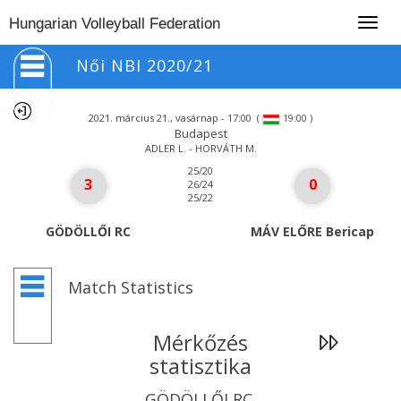
Togg
Hungarian Volleyball Federation
navig
Női NBI 2020/21
2021. március 21., vasárnap - 17:00
(
)
19:00
Budapest
ADLER L. - HORVÁTH M.
25/20
3
0
26/24
25/22
GÖDÖLLŐI RC
MÁV ELŐRE Bericap
Match Statistics
Mérkőzés
statisztika
GÖDÖLLŐI RC