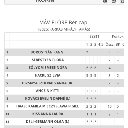
ÖSSZESEN
60
23
28
MÁV ELŐRE Bericap
(Edző: FARKAS MIHÁLY TAMÁS)
SZETT
Pontok
1
2
3
4
5
Össz
BP
GY-
1
BOROSTYÁN FANNI
*
-
-
-1
1
2
SEBESTYÉN FLÓRA
-
-
-
2
3
SÓLYOM EMESE NÓRA
6
6
6
4
-
3
3
4
HACKL SZILVIA
5
5
5
3
2
3
4
5
HIZSNYAI-ZOLNAI VANDA DR.
-
-
-
5
6
ANCSIN KITTI
3
3
3
-
-
-1
6
8
KOVÁCS EVELIN DAFNÉ (L)
*
*
*
-
-
-2
8
9
HAASE KAMILA MIECZYSLAWA FIGIEL
2
2
2
10
5
8
9
1
KISS ANNA LAURA
1
1
1
2
1
-4
13
1
DELI-GERMANN OLGA (L)
*
*
*
-
-
-1
14
1