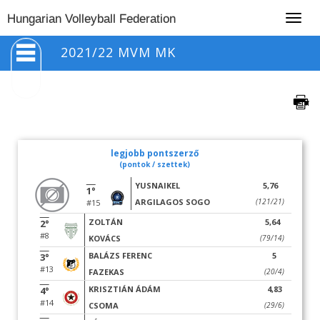
Togg
Hungarian Volleyball Federation
navig
2021/22 MVM MK
legjobb pontszerző
(pontok / szettek)
YUSNAIKEL
5,76
1°
ARGILAGOS SOGO
(121/21)
#15
ZOLTÁN
5,64
2°
#8
KOVÁCS
(79/14)
BALÁZS FERENC
5
3°
#13
FAZEKAS
(20/4)
KRISZTIÁN ÁDÁM
4,83
4°
#14
CSOMA
(29/6)