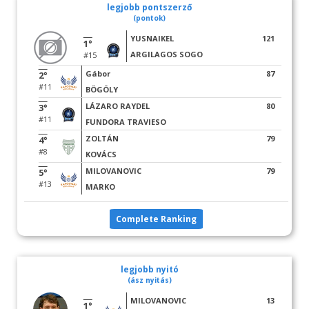
legjobb pontszerző
(pontok)
YUSNAIKEL
121
1°
ARGILAGOS SOGO
#15
Gábor
87
2°
#11
BÖGÖLY
LÁZARO RAYDEL
80
3°
#11
FUNDORA TRAVIESO
ZOLTÁN
79
4°
#8
KOVÁCS
MILOVANOVIC
79
5°
#13
MARKO
Complete Ranking
legjobb nyitó
(ász nyitás)
MILOVANOVIC
13
1°