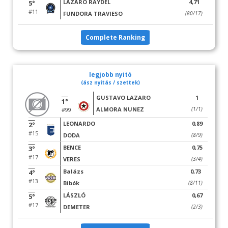
LÁZARO RAYDEL
4,71
5°
#11
FUNDORA TRAVIESO
(80/17)
Complete Ranking
legjobb nyitó
(ász nyitás / szettek)
GUSTAVO LAZARO
1
1°
ALMORA NUNEZ
(1/1)
#99
LEONARDO
0,89
2°
#15
DODA
(8/9)
BENCE
0,75
3°
#17
VERES
(3/4)
Balázs
0,73
4°
#13
Bibók
(8/11)
LÁSZLÓ
0,67
5°
#17
DEMETER
(2/3)