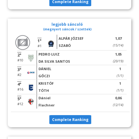
Complete Ranking
legjobb sáncoló
(megnyert sáncok / szettek)
ALPÁR JÓZSEF
1,07
1°
SZABÓ
(15/14)
#1
PEDRO LUIZ
1,05
2°
#10
DA SILVA SANTOS
(20/19)
DÁNIEL
1
3°
#2
GŐCZI
(1/1)
KRISTÓF
1
4°
#16
TÓTH
(1/1)
Dániel
0,86
5°
#12
Flachner
(12/14)
Complete Ranking