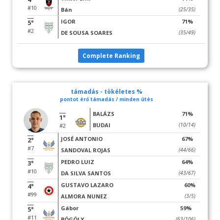
#10
Bán
(25/35)
IGOR
71%
5°
#2
DE SOUSA SOARES
(35/49)
Complete Ranking
támadás - tökéletes %
pontot érő támadás / minden ütés
BALÁZS
71%
1°
BUDAI
(10/14)
#2
JOSÉ ANTONIO
67%
2°
#7
SANDOVAL ROJAS
(44/66)
PEDRO LUIZ
64%
3°
#10
DA SILVA SANTOS
(43/67)
GUSTAVO LAZARO
60%
4°
#99
ALMORA NUNEZ
(3/5)
Gábor
59%
5°
#11
BÖGÖLY
(63/106)