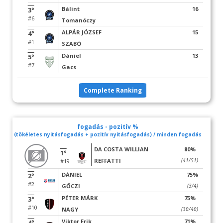
Bálint
16
3°
#6
Tomanóczy
ALPÁR JÓZSEF
15
4°
#1
SZABÓ
Dániel
13
5°
#7
Gacs
Complete Ranking
fogadás - pozitív %
(tökéletes nyitásfogadás + pozitív nyitásfogadás) / minden fogadás
DA COSTA WILLIAN
80%
1°
REFFATTI
(41/51)
#19
DÁNIEL
75%
2°
#2
GŐCZI
(3/4)
PÉTER MÁRK
75%
3°
#10
NAGY
(30/40)
Viktor Erik
71%
4°