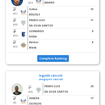
MARKO
#13
Gábor
13
2°
#11
BÖGÖLY
PEDRO LUIZ
11
3°
#10
DA SILVA SANTOS
LEONARDO
8
4°
#15
DODA
Balázs
8
5°
#13
Bibók
Complete Ranking
legjobb sáncoló
(megnyert sáncok)
PEDRO LUIZ
20
1°
DA SILVA SANTOS
#10
HAMZA
17
2°
#5
OUYACHI