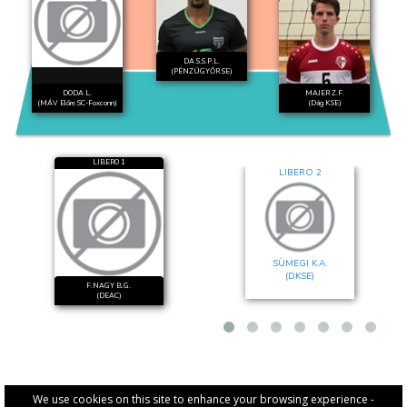
DA S.S.P.L.
(PÉNZÜGYŐR SE)
DODA L.
MAJER Z.F.
(MÁV Előre SC-Foxconn)
(Dág KSE)
LIBERO 1
LIBERO 2
SÜMEGI K.A.
(DKSE)
F.NAGY B.G.
(DEAC)
We use cookies on this site to enhance your browsing experience -