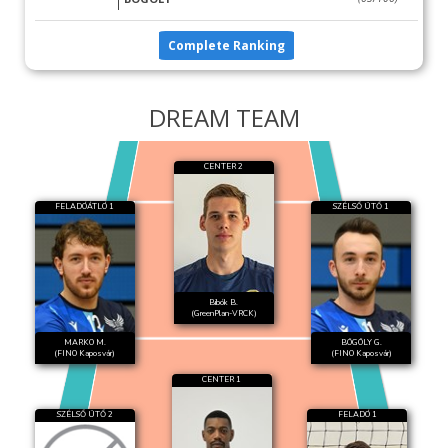
Complete Ranking
DREAM TEAM
CENTER 2
FELADÓÁTLÓ 1
SZÉLSŐ ÜTŐ 1
Bibók B.
(GreenPlan-VRCK)
MARKO M.
BÖGÖLY G.
(FINO Kaposvár)
(FINO Kaposvár)
CENTER 1
SZÉLSŐ ÜTŐ 2
FELADÓ 1