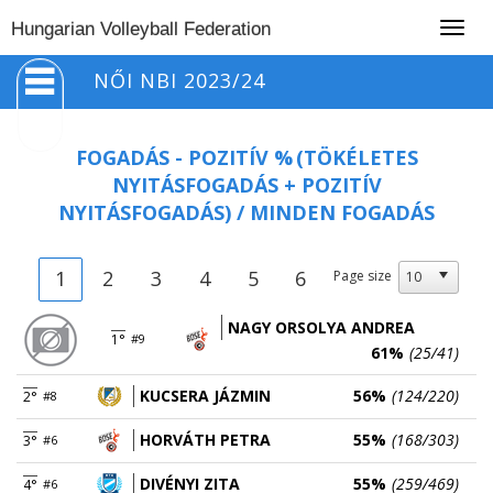
Togg
Hungarian Volleyball Federation
navig
NŐI NBI 2023/24
FOGADÁS - POZITÍV %
(TÖKÉLETES
NYITÁSFOGADÁS + POZITÍV
NYITÁSFOGADÁS) / MINDEN FOGADÁS
1
2
3
4
5
6
Page size
NAGY ORSOLYA ANDREA
1°
#9
61%
(25/41)
KUCSERA JÁZMIN
56%
(124/220)
2°
#8
HORVÁTH PETRA
55%
(168/303)
3°
#6
DIVÉNYI ZITA
55%
(259/469)
4°
#6