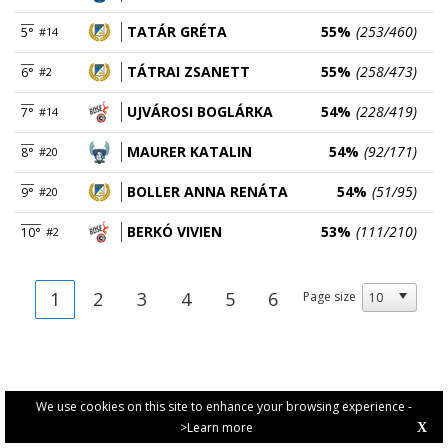
TATÁR GRÉTA
55%
(253/460)
5°
#14
TÁTRAI ZSANETT
55%
(258/473)
6°
#2
UJVÁROSI BOGLÁRKA
54%
(228/419)
7°
#14
MAURER KATALIN
54%
(92/171)
8°
#20
BOLLER ANNA RENÁTA
54%
(51/95)
9°
#20
BERKÓ VIVIEN
53%
(111/210)
10°
#2
1
2
3
4
5
6
Page size
We use cookies on this site to enhance your browsing experience -
>Learn more
X
PRIVACY POLICY