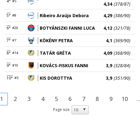
4°
#5
4,34
(378/87)
Ribeiro Araújo Debora
4,29
(386/90)
5°
#8
BOTYÁNSZKI FANNI LUCA
4,12
(321/78)
6°
#20
KÖKÉNY PETRA
4,1
(369/90)
7°
#7
TATÁR GRÉTA
4,09
(368/90)
8°
#14
KOVÁCS-FISKUS FANNI
3,9
(328/84)
9°
#10
KIS DOROTTYA
3,9
(351/90)
10°
#5
1
2
3
4
5
6
7
8
9
10
..
Page size