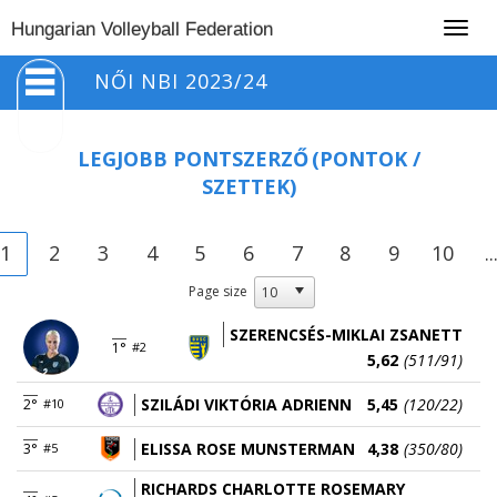
Togg
Hungarian Volleyball Federation
navig
NŐI NBI 2023/24
LEGJOBB PONTSZERZŐ
(PONTOK /
SZETTEK)
1
2
3
4
5
6
7
8
9
10
..
Page size
SZERENCSÉS-MIKLAI ZSANETT
1°
#2
5,62
(511/91)
SZILÁDI VIKTÓRIA ADRIENN
5,45
(120/22)
2°
#10
ELISSA ROSE MUNSTERMAN
4,38
(350/80)
3°
#5
RICHARDS CHARLOTTE ROSEMARY