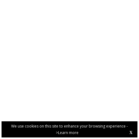
We use cookies on this site to enhance your browsing experience -
>Learn more
X
PRIVACY POLICY