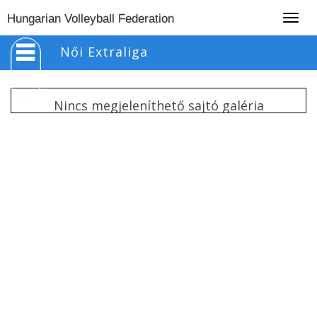
Togg
Hungarian Volleyball Federation
navig
Női Extraliga
Nincs megjeleníthető sajtó galéria