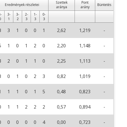
Szettek
Pont
Eredmények részletei
Büntetés
aránya
arány
-
3-
3-
2-
1-
0-
0
1
2
3
3
3
3
3
1
0
0
1
2,62
1,219
-
5
1
0
1
2
0
2,20
1,148
-
3
2
0
1
1
0
2,25
1,113
-
3
0
1
0
2
3
0,82
1,019
-
1
1
1
0
1
5
0,48
0,823
-
0
1
1
2
2
2
0,57
0,894
-
0
0
0
0
0
4
0,00
0,723
-