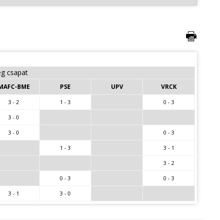
g csapat
MAFC-BME
PSE
UPV
VRCK
3 - 2
1 - 3
0 - 3
3 - 0
3 - 0
0 - 3
1 - 3
3 - 1
3 - 2
0 - 3
0 - 3
3 - 1
3 - 0