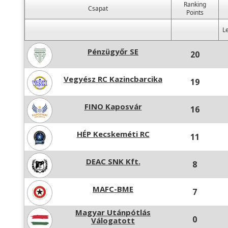
Ranking
Csapat
Points
Le
Pénzügyőr SE
20
Vegyész RC Kazincbarcika
19
FINO Kaposvár
16
HÉP Kecskeméti RC
11
DEAC SNK Kft.
8
MAFC-BME
7
Magyar Utánpótlás
0
Válogatott