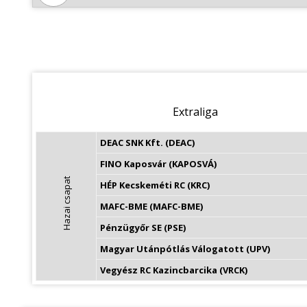
Extraliga
DEAC SNK Kft. (DEAC)
FINO Kaposvár (KAPOSVÁ)
Hazai csapat
HÉP Kecskeméti RC (KRC)
MAFC-BME (MAFC-BME)
Pénzügyőr SE (PSE)
Magyar Utánpótlás Válogatott (UPV)
Vegyész RC Kazincbarcika (VRCK)