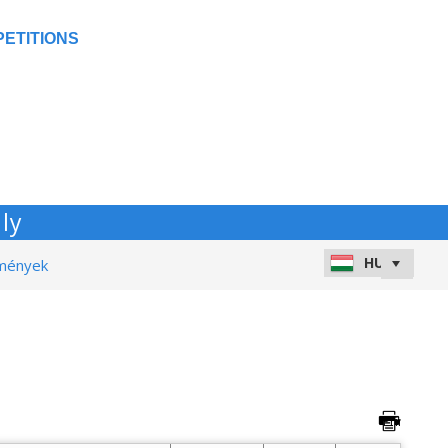
ETITIONS
ly
dmények