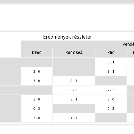
Eredmények részletei
Vendé
DEAC
KAPOSVÁ
KRC
3 - 1
3 - 0
3 - 1
3 - 0
0 - 3
3 - 2
2 - 3
3 - 0
3 - 1
3 - 0
0 - 3
0 - 3
3 - 0
1 - 3