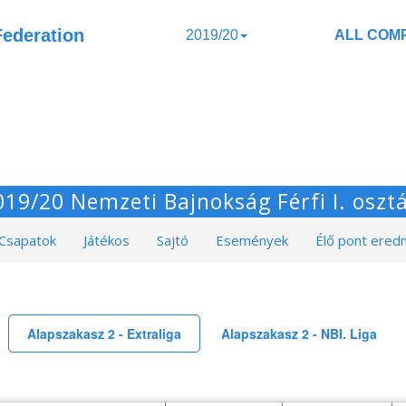
Federation
2019/20
ALL COMP
019/20 Nemzeti Bajnokság Férfi I. osztá
Csapatok
Játékos
Sajtó
Események
Élő pont ere
Alapszakasz 2 - Extraliga
Alapszakasz 2 - NBI. Liga