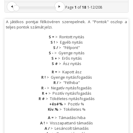
Page
1
of
18
1
-
12
/
208
A játékos pontjai félkövéren szerepelnek. A "Pontok" oszlop a
teljes pontok számát jelzi.
S =
>
Rontott nyitás
S !
>
Egyéb nyitás
S /
>
"Félpont"
S -
>
Gyenge nyitás
S +
>
Erős nyitás
S #
>
Ász nyitás
R =
>
Kapott ász
R !
>
Gyenge nyitásfogadás
R /
>
"Félhiba"
R -
>
Negatív nyitásfogadás
R +
>
Pozitív nyitásfogadás
R #
>
Tökéletes nyitásfogadás
+és#%
>
Pozitív %
Kiv.%
>
Tökéletes %
A =
>
Támadási hiba
A !
>
Visszapattanó támadás
A /
>
Lesáncolt támadás