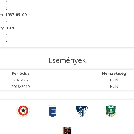
-
0
um
1987. 05. 09.
-
ity
HUN
-
-
Események
Periódus
Nemzetiség
2025/26
HUN
2018/2019
HUN