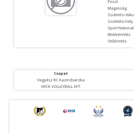
Poszt
Magasság
Születési dát
Születési hely
Sport National
Blokkérintés
Ütőérintés
Csapat
Vegyész RC Kazincbarcika
VRCK VOLLEYBALL KFT.