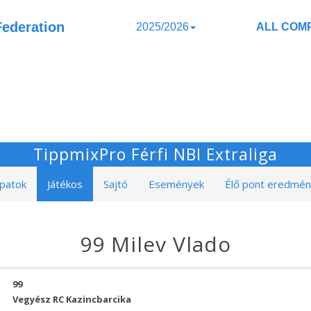
Federation
2025/2026
ALL COMP
TippmixPro Férfi NBI Extraliga
patok
Játékos
Sajtó
Események
Élő pont eredmé
99 Milev Vlado
99
Vegyész RC Kazincbarcika