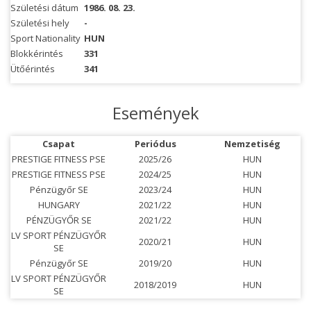
Születési dátum
1986. 08. 23.
Születési hely
-
Sport Nationality
HUN
Blokkérintés
331
Ütőérintés
341
Események
Csapat
Periódus
Nemzetiség
PRESTIGE FITNESS PSE
2025/26
HUN
PRESTIGE FITNESS PSE
2024/25
HUN
Pénzügyőr SE
2023/24
HUN
HUNGARY
2021/22
HUN
PÉNZÜGYŐR SE
2021/22
HUN
LV SPORT PÉNZÜGYŐR
2020/21
HUN
SE
Pénzügyőr SE
2019/20
HUN
LV SPORT PÉNZÜGYŐR
2018/2019
HUN
SE