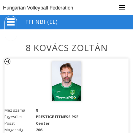
Togg
Hungarian Volleyball Federation
navig
FFI NBI (EL)
8 KOVÁCS ZOLTÁN
Mez száma
8
Egyesület
PRESTIGE FITNESS PSE
Poszt
Center
Magasság
206