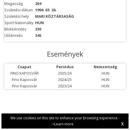
Magasság
204
Születési dátum
1994. 03. 26.
Születési hely
MARI KÖZTÁRSASÁG
Sport Nationality
HUN
Blokkérintés
330
Ütőérintés
345
Események
Csapat
Periódus
Nemzetiség
FINO KAPOSVÁR
2025/26
HUN
Fino Kaposvár
2024/25
HUN
Fino Kaposvár
2023/24
HUN
We use cookies on this site to enhance your browsing experience -
>Learn more
X
PRIVACY POLICY