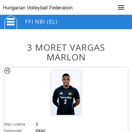
Togg
Hungarian Volleyball Federation
navig
FFI NBI (EL)
3 MORET VARGAS
MARLON
Mez száma
3
Egyesület
DEAC