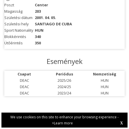
Poszt
Center
Magasság
203
Születési dátum
2001. 04. 05.
Születési hely
SANTIAGO DE CUBA
Sport Nationality
HUN
Blokkérintés
340
Ütőérintés
350
Események
Csapat
Periódus
Nemzetiség
DEAC
2025/26
HUN
DEAC
2024/25
HUN
DEAC
2023/24
HUN
We use cookies on this site to enhance your browsing experience -
>Learn more
X
PRIVACY POLICY