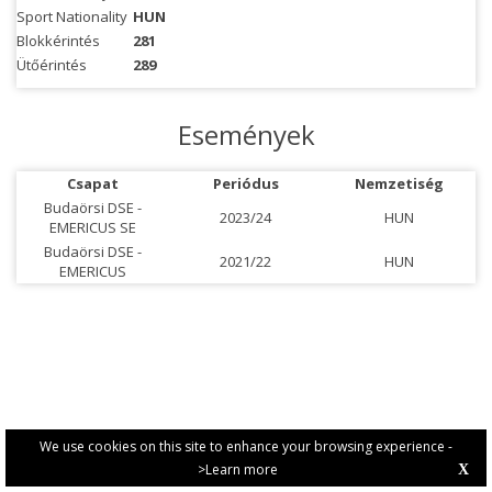
Sport Nationality
HUN
Blokkérintés
281
Ütőérintés
289
Események
Csapat
Periódus
Nemzetiség
Budaörsi DSE -
2023/24
HUN
EMERICUS SE
Budaörsi DSE -
2021/22
HUN
EMERICUS
We use cookies on this site to enhance your browsing experience -
>Learn more
X
PRIVACY POLICY