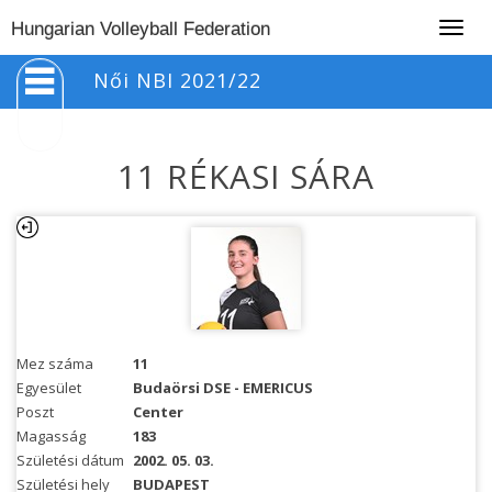
Togg
Hungarian Volleyball Federation
navig
Női NBI 2021/22
11 RÉKASI SÁRA
Mez száma
11
Egyesület
Budaörsi DSE - EMERICUS
Poszt
Center
Magasság
183
Születési dátum
2002. 05. 03.
Születési hely
BUDAPEST