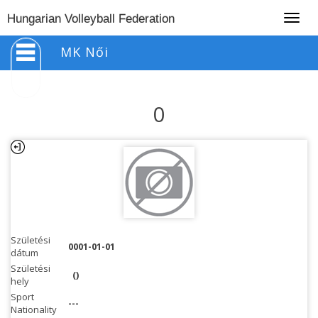
Togg
Hungarian Volleyball Federation
navig
MK Női
0
Születési
0001-01-01
dátum
Születési
()
hely
Sport
---
Nationality