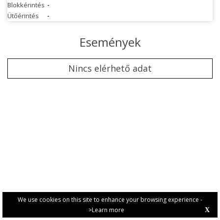
Blokkérintés
-
Ütőérintés
-
Események
Nincs elérhető adat
We use cookies on this site to enhance your browsing experience -
>Learn more
X
PRIVACY POLICY