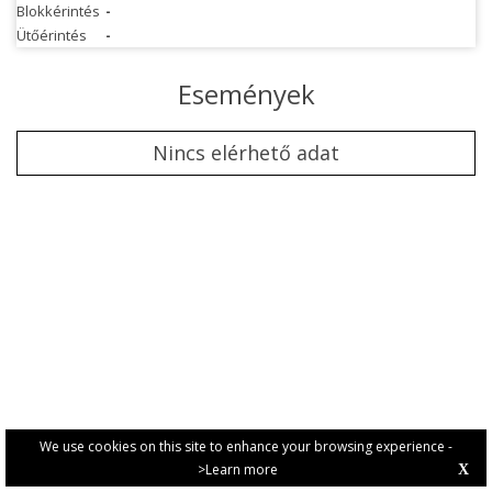
Blokkérintés
-
Ütőérintés
-
Események
Nincs elérhető adat
We use cookies on this site to enhance your browsing experience -
>Learn more
X
PRIVACY POLICY