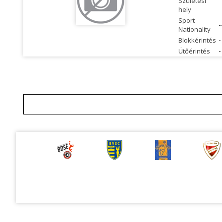
Születési
hely
Sport
-
Nationality
Blokkérintés
-
Ütőérintés
-