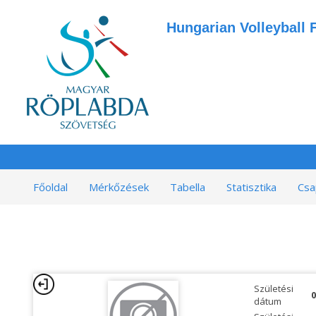
Hungarian Volleyball 
Főoldal
Mérkőzések
Tabella
Statisztika
Csa
Születési
0
dátum