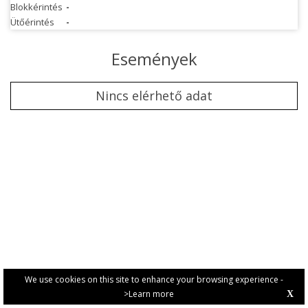
Blokkérintés
-
Ütőérintés
-
Események
Nincs elérhető adat
We use cookies on this site to enhance your browsing experience -
>Learn more
X
PRIVACY POLICY