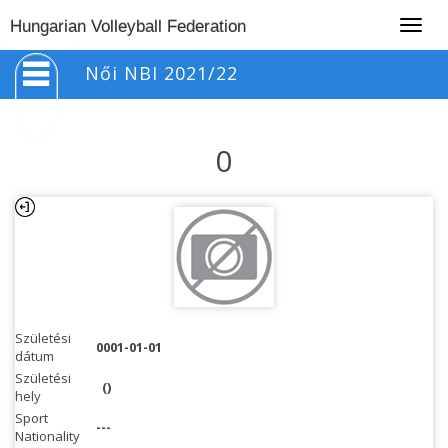
Togg
Hungarian Volleyball Federation
navig
Női NBI 2021/22
0
Születési
0001-01-01
dátum
Születési
()
hely
Sport
---
Nationality