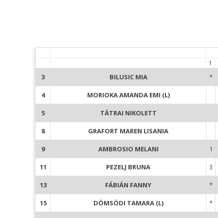
1
3
BILUSIC MIA
*
4
MORIOKA AMANDA EMI (L)
5
TÁTRAI NIKOLETT
8
GRAFORT MAREN LISANIA
9
AMBROSIO MELANI
1
11
PEZELJ BRUNA
3
13
FÁBIÁN FANNY
*
15
DÖMSÖDI TAMARA (L)
*