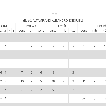
UTE
(Edző: ALTAMIRANO ALEJANDRO EXEQUIEL)
SZETT
Pontok
Nyitás
Fogad
2
3
4
5
Össz
BP
GY-V
Össz
Hib
Ász
Össz
Hib
+
1
-
1
-
-
-
-
-
*
-
-
-
-
-
-
1
-
1
-
-
-
-
-
-
-
-
-
-
-
-
-
-
-
-
6
1
7
6
6
8
-
3
-
-
2
3
10
2
5
18
-
2
11
-
*
2
2
2
5
-
2
-
-
*
*
-
-
-2
-
-
-
24
2