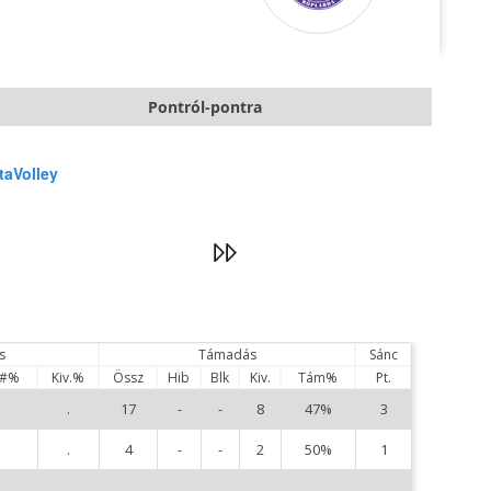
Pontról-pontra
taVolley
s
Támadás
Sánc
s#%
Kiv.%
Össz
Hib
Blk
Kiv.
Tám%
Pt.
.
.
17
-
-
8
47%
3
2
.
.
4
-
-
2
50%
1
3
.
.
-
-
-
-
.
-
4