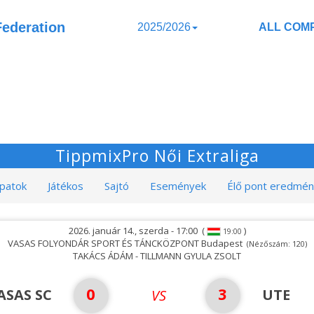
Federation
2025/2026
ALL COMP
TippmixPro Női Extraliga
patok
Játékos
Sajtó
Események
Élő pont eredmé
2026. január 14., szerda - 17:00
(
)
19:00
VASAS FOLYONDÁR SPORT ÉS TÁNCKÖZPONT Budapest
(Nézőszám: 120)
TAKÁCS ÁDÁM - TILLMANN GYULA ZSOLT
0
3
ASAS SC
UTE
VS