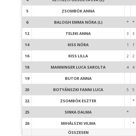
5
ZSOMBÓK ANNA
6
BALOGH EMMA NÓRA (L)
*
*
12
TELEKI ANNA
3
3
14
KISS NÓRA
1
1
16
KISS LILLA
2
2
18
MANNINGER LUCA SAROLTA
4
4
19
BUTOR ANNA
20
BOTYÁNSZKI FANNI LUCA
5
5
22
ZSOMBÓK ESZTER
*
25
SINKA DALMA
*
26
MIHÁLSZKI VILMA
*
ÖSSZESEN