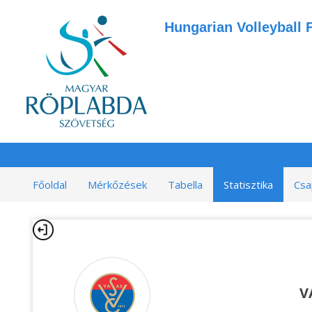
Hungarian Volleyball 
Főoldal
Mérkőzések
Tabella
Statisztika
Csa
V