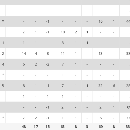
-
-
-
-
-
-
-
-
*
-
-
-1
-
-
-
16
1
4
2
1
-1
10
2
1
-
-
1
1
1
-
8
1
1
-
-
2
14
4
8
11
1
-
13
-
3
4
6
2
-2
7
1
-
-
-
*
-
-
-
3
-
-
-
-
5
8
1
-1
7
1
1
32
6
2
1
-
1
1
-
-
-
-
-
-
-1
2
-
-
2
1
0
*
2
2
-1
1
1
-
6
-
3
48
17
15
63
8
3
69
8
3