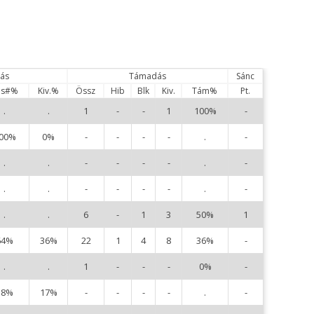
ás
Támadás
Sánc
és#%
Kiv.%
Össz
Hib
Blk
Kiv.
Tám%
Pt.
.
.
1
-
-
1
100%
-
3
00%
0%
-
-
-
-
.
-
4
.
.
-
-
-
-
.
-
5
.
.
-
-
-
-
.
-
8
.
.
6
-
1
3
50%
1
9
64%
36%
22
1
4
8
36%
-
1
.
.
1
-
-
-
0%
-
1
38%
17%
-
-
-
-
.
-
1