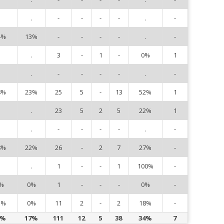
.
.
-
-
-
-
.
-
5
4%
13%
-
-
-
-
.
-
6
.
.
3
-
1
-
0%
1
1
.
.
-
-
-
-
.
-
1
8%
23%
25
5
-
13
52%
1
1
.
.
23
5
2
5
22%
1
1
.
.
-
-
-
-
.
-
1
8%
22%
26
-
2
7
27%
-
2
.
.
1
-
-
1
100%
-
2
%
0%
1
-
-
-
0%
-
2
3%
0%
11
2
-
2
18%
-
2
3%
17%
111
12
5
38
34%
7