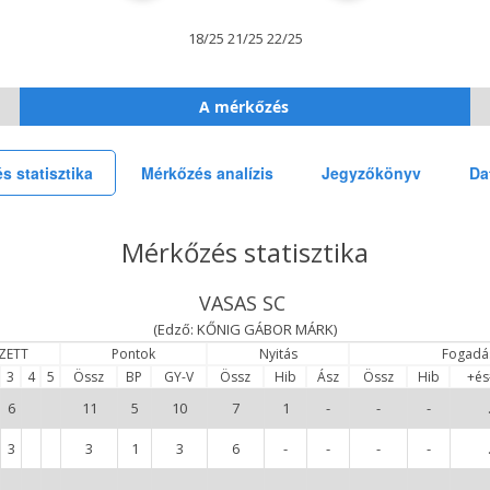
18/25 21/25 22/25
A mérkőzés
s statisztika
Mérkőzés analízis
Jegyzőkönyv
Da
Mérkőzés statisztika
VASAS SC
(Edző: KŐNIG GÁBOR MÁRK)
ZETT
Pontok
Nyitás
Fogadá
3
4
5
Össz
BP
GY-V
Össz
Hib
Ász
Össz
Hib
+é
6
11
5
10
7
1
-
-
-
3
3
1
3
6
-
-
-
-
-
-
-
-
-
-
-
-