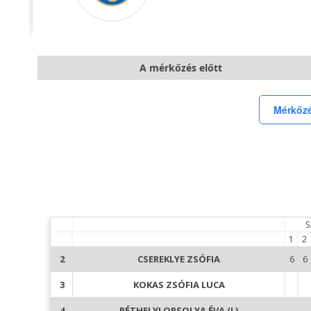
A mérkőzés előtt
Mérkőzé
S
1
2
2
CSEREKLYE ZSÓFIA
6
6
3
KOKAS ZSÓFIA LUCA
4
RÉTHELYI ORSOLYA ÉVA (L)