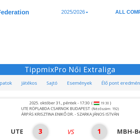
Federation
2025/2026
ALL COMP
TippmixPro Női Extraliga
patok
Játékos
Sajtó
Események
Élő pont eredmé
2025. október 31., péntek - 17:30
(
)
19:30
UTE RÖPLABDA CSARNOK BUDAPEST
(Nézőszám: 192)
ÁRPÁS KRISZTINA ENIKŐ DR. - SZARKA JÁNOS ISTVÁN
3
1
UTE
MBH-B
VS