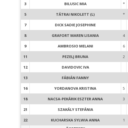
3
BILUSIC MIA
*
5
TÁTRAI NIKOLETT (L)
*
7
DICK SADIE JOSEPHINE
8
GRAFORT MAREN LISANIA
4
9
AMBROSIO MELANI
6
11
PEZELJ BRUNA
2
12
DAVIDOVIC IVA
13
FÁBIÁN FANNY
16
YORDANOVA KRISTINA
5
18
NACSA-PEKÁRIK ESZTER ANNA
3
21
SZAKÁLY STEFÁNIA
22
KUCHARSKA SYLWIA ANNA
1