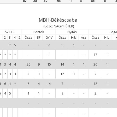
67
28
30
93
11
3
85
6
MBH-Békéscsaba
(Edző: NAGY PÉTER)
SZETT
Pontok
Nyitás
Foga
1
2
3
4
5
Össz
BP
GY-V
Össz
Hib
Ász
Össz
Hib
*
5
-
-
-1
6
1
-
-
-
*
*
*
*
-
-
-1
-
-
-
17
1
4
3
4
4
26
9
15
14
1
1
30
1
3
2
3
3
3
3
-
12
3
-
2
-
1
6
1
*
6
4
-4
7
-
-
18
1
5
4
5
1
1
-
9
-
-
2
-
-
-
-
-
-
-
-
-
-
-
-
-
-
-
-
-