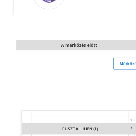
A mérkőzés előtt
Mérkőzé
1
1
PUSZTAI LILIEN (L)
*