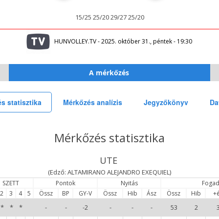
15/25 25/20 29/27 25/20
HUNVOLLEY.TV - 2025. október 31., péntek - 19:30
A mérkőzés
s statisztika
Mérkőzés analízis
Jegyzőkönyv
Da
Mérkőzés statisztika
UTE
(Edző: ALTAMIRANO ALEJANDRO EXEQUIEL)
SZETT
Pontok
Nyitás
Fogad
2
3
4
5
Össz
BP
GY-V
Össz
Hib
Ász
Össz
Hib
+
*
*
*
-
-
-2
-
-
-
53
2