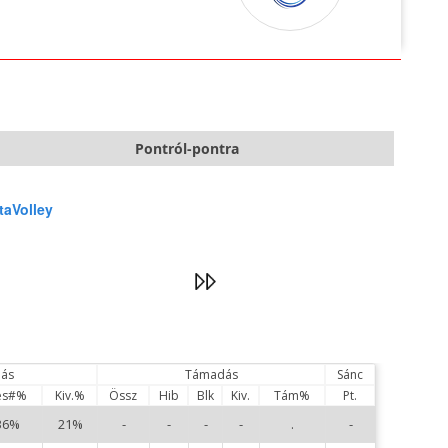
Pontról-pontra
taVolley
ás
Támadás
Sánc
és#%
Kiv.%
Össz
Hib
Blk
Kiv.
Tám%
Pt.
36%
21%
-
-
-
-
.
-
1