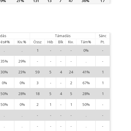
39%
21%
131
13
7
47
36%
17
dás
Támadás
Sánc
+és#%
Kiv.%
Össz
Hib
Blk
Kiv.
Tám%
Pt.
.
.
1
-
-
-
0%
-
3
35%
29%
-
-
-
-
.
-
4
30%
23%
59
5
4
24
41%
1
5
0%
0%
3
-
-
2
67%
1
6
50%
28%
18
5
4
5
28%
1
7
50%
0%
2
1
-
1
50%
-
1
.
.
-
-
-
-
.
-
1
.
.
-
-
-
-
.
-
1