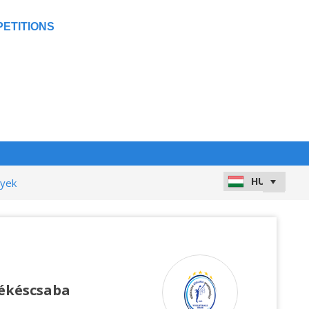
ETITIONS
nyek
ékéscsaba