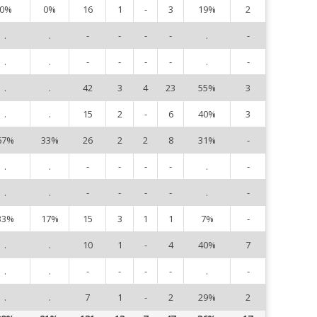
0%
0%
16
1
-
3
19%
2
3
.
.
-
-
-
-
.
-
5
.
.
-
-
-
-
.
-
7
.
.
42
3
4
23
55%
3
8
.
.
15
2
-
6
40%
3
9
67%
33%
26
2
2
8
31%
-
1
.
.
-
-
-
-
.
-
1
.
.
-
-
-
-
.
-
1
33%
17%
15
3
1
1
7%
-
1
.
.
10
1
-
4
40%
7
1
.
.
-
-
-
-
.
-
2
.
.
7
1
-
2
29%
2
2