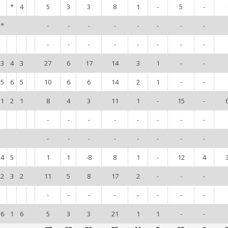
*
4
5
3
3
8
1
-
5
-
*
-
-
-
-
-
-
-
-
-
-
-
-
-
-
-
-
3
4
3
27
6
17
14
3
1
-
-
5
6
5
10
6
6
14
2
1
-
-
1
2
1
8
4
3
11
1
-
15
-
-
-
-
-
-
-
-
-
-
-
-
-
-
-
-
-
4
5
1
1
-8
8
1
-
12
4
2
3
2
11
5
8
17
2
-
-
-
-
-
-
-
-
-
-
-
6
1
6
5
3
3
21
1
1
-
-