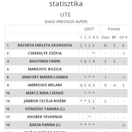
statisztika
UTE
(Edző: ERDOGUS ALPER)
SZETT
Pontok
1
2
3
4
5
Össz
BP
GY-V
1
RACHEVA EMILETA GEORGIEVA
2
1
2
5
15
5
9
1
3
CSEREKLYE ZSÓFIA
*
-
-
-1
3
4
BAGYINKA FANNI
1
6
1
4
3
2
-
4
6
MARKOVIC BOZICA
-
-
-
6
8
GRAFORT MAREN LISANIA
*
*
*
1
-
-1
8
9
AMBROSIO MELANI
6
5
6
3
9
4
3
9
1
MÄRCZ MIRA CSENGE
*
*
*
-
-
-
10
1
JÁMBOR CECÍLIA NOÉMI
*
*
5
2
2
-
-
14
1
DÖMSÖDI TAMARA (L)
*
-
-
-
15
1
KHOBER YEVHENIIA
*
-
-
-
17
1
BAKSA PANNA (L)
*
*
*
*
-
-
-2
19
2