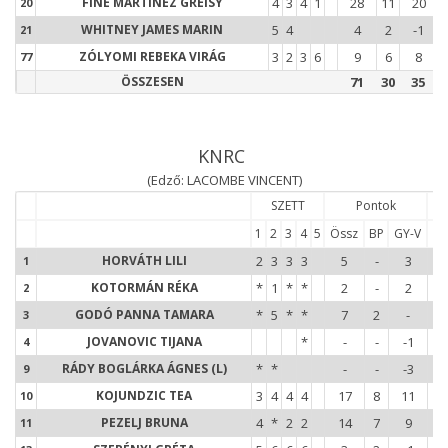
FINÉ MARTÍNEZ GREISY
4
3
4
1
28
11
20
20
2
WHITNEY JAMES MARIN
5
4
4
2
-1
21
7
ZÓLYOMI REBEKA VIRÁG
3
2
3
6
9
6
8
77
ÖSSZESEN
71
30
35
KNRC
(Edző: LACOMBE VINCENT)
SZETT
Pontok
1
2
3
4
5
Össz
BP
GY-V
Ös
1
HORVÁTH LILI
2
3
3
3
5
-
3
1
1
2
KOTORMÁN RÉKA
*
1
*
*
2
-
2
2
3
GODÓ PANNA TAMARA
*
5
*
*
7
2
-
3
4
JOVANOVIC TIJANA
*
-
-
-1
4
9
RÁDY BOGLÁRKA ÁGNES (L)
*
*
-
-
-3
9
1
KOJUNDZIC TEA
3
4
4
4
17
8
11
1
10
1
PEZELJ BRUNA
4
*
2
2
14
7
9
1
11
1