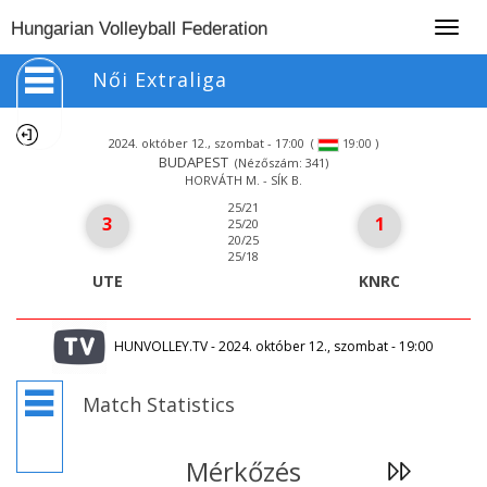
Togg
Hungarian Volleyball Federation
navig
Női Extraliga
2024. október 12., szombat - 17:00
(
)
19:00
BUDAPEST
(Nézőszám: 341)
HORVÁTH M. - SÍK B.
25/21
3
1
25/20
20/25
25/18
UTE
KNRC
HUNVOLLEY.TV - 2024. október 12., szombat - 19:00
Match Statistics
Mérkőzés