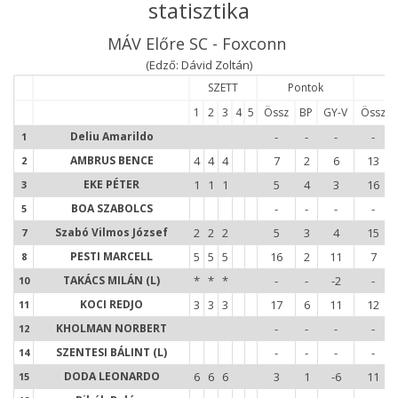
statisztika
MÁV Előre SC - Foxconn
(Edző: Dávid Zoltán)
SZETT
Pontok
Ny
1
2
3
4
5
Össz
BP
GY-V
Össz
1
Deliu Amarildo
-
-
-
-
1
2
AMBRUS BENCE
4
4
4
7
2
6
13
2
3
EKE PÉTER
1
1
1
5
4
3
16
3
5
BOA SZABOLCS
-
-
-
-
5
7
Szabó Vilmos József
2
2
2
5
3
4
15
7
8
PESTI MARCELL
5
5
5
16
2
11
7
8
1
TAKÁCS MILÁN (L)
*
*
*
-
-
-2
-
10
1
KOCI REDJO
3
3
3
17
6
11
12
11
1
KHOLMAN NORBERT
-
-
-
-
12
1
SZENTESI BÁLINT (L)
-
-
-
-
14
1
DODA LEONARDO
6
6
6
3
1
-6
11
15
1