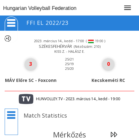
Togg
Hungarian Volleyball Federation
navig
FFI EL 2022/23
2023. március 14., kedd - 17:00
(
)
19:00
SZÉKESFEHÉRVÁR
(Nézőszám: 210)
KISS Z. - HALÁSZ E.
25/21
3
0
25/19
25/20
MÁV Előre SC - Foxconn
Kecskeméti RC
HUNVOLLEY.TV - 2023. március 14., kedd - 19:00
Match Statistics
Mérkőzés