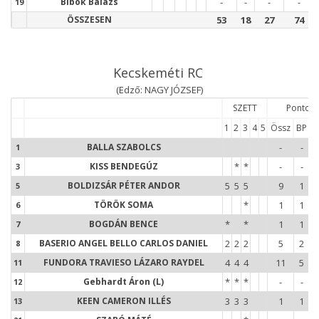
Bibók Balázs
-
-
-
-
19
ÖSSZESEN
53
18
27
74
Kecskeméti RC
(Edző: NAGY JÓZSEF)
SZETT
Pontok
1
2
3
4
5
Össz
BP
G
1
BALLA SZABOLCS
-
-
1
3
KISS BENDEGÚZ
*
*
-
-
3
5
BOLDIZSÁR PÉTER ANDOR
5
5
5
9
1
5
6
TÖRÖK SOMA
*
1
1
6
7
BOGDÁN BENCE
*
*
1
1
7
8
BASERIO ANGEL BELLO CARLOS DANIEL
2
2
2
5
2
8
1
FUNDORA TRAVIESO LÁZARO RAYDEL
4
4
4
11
5
11
1
Gebhardt Áron (L)
*
*
*
-
-
12
1
KEEN CAMERON ILLÉS
3
3
3
1
1
13
2