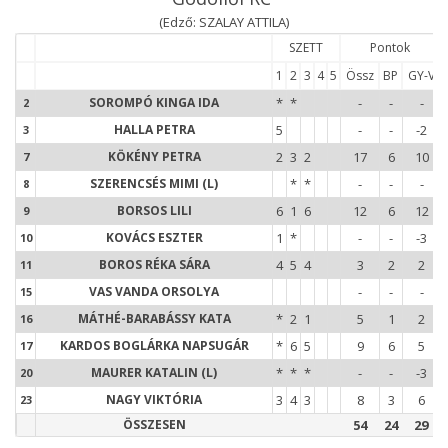
(Edző: SZALAY ATTILA)
SZETT
Pontok
1
2
3
4
5
Össz
BP
GY-V
2
SOROMPÓ KINGA IDA
*
*
-
-
-
2
3
HALLA PETRA
5
-
-
-2
3
7
KÖKÉNY PETRA
2
3
2
17
6
10
7
8
SZERENCSÉS MIMI (L)
*
*
-
-
-
8
9
BORSOS LILI
6
1
6
12
6
12
9
1
KOVÁCS ESZTER
1
*
-
-
-3
10
1
BOROS RÉKA SÁRA
4
5
4
3
2
2
11
1
VAS VANDA ORSOLYA
-
-
-
15
1
MÁTHÉ-BARABÁSSY KATA
*
2
1
5
1
2
16
1
KARDOS BOGLÁRKA NAPSUGÁR
*
6
5
9
6
5
17
2
MAURER KATALIN (L)
*
*
*
-
-
-3
20
2
NAGY VIKTÓRIA
3
4
3
8
3
6
23
ÖSSZESEN
54
24
29