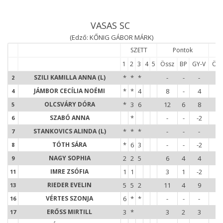
VASAS SC
(Edző: KŐNIG GÁBOR MÁRK)
SZETT
Pontok
1
2
3
4
5
Össz
BP
GY-V
Öss
2
SZILI KAMILLA ANNA (L)
*
*
*
-
-
-
-
2
4
JÁMBOR CECÍLIA NOÉMI
*
*
4
8
-
4
7
4
5
OLCSVÁRY DÓRA
*
3
6
12
6
8
7
5
6
SZABÓ ANNA
*
-
-
-2
3
6
7
STANKOVICS ALINDA (L)
*
*
*
-
-
-
-
7
8
TÓTH SÁRA
*
6
3
-
-
-2
5
8
9
NAGY SOPHIA
2
2
5
6
4
4
12
9
1
IMRE ZSÓFIA
1
1
3
1
-2
3
11
1
RIEDER EVELIN
5
5
2
11
4
9
10
13
1
VÉRTES SZONJA
6
*
*
-
-
-
2
16
1
ERŐSS MIRTILL
3
*
3
2
3
4
17
1