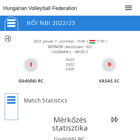
Togg
Hungarian Volleyball Federation
navig
NŐI NBI 2022/23
2023. január 7., szombat - 15:00
(
)
17:00
MONOR
(Nézőszám: 102)
CSIZMARIK J. - MEZEI Z.
25/23
3
0
25/22
25/20
Gödöllői RC
VASAS SC
Match Statistics
Mérkőzés
statisztika
Gödöllői RC