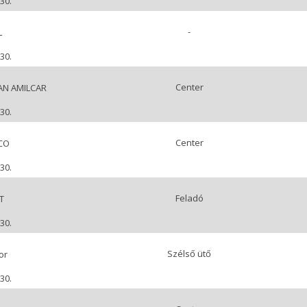
30.
-
L
30.
Center
AN AMILCAR
30.
Center
CO
30.
Feladó
T
30.
Szélső ütő
or
30.