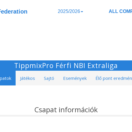
Federation
2025/2026
ALL COMP
TippmixPro Férfi NBI Extraliga
patok
Játékos
Sajtó
Események
Élő pont eredmé
Csapat információk