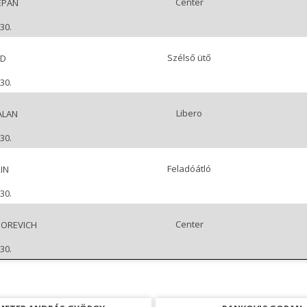
Center
EPAN
30.
Szélső ütő
ÁD
30.
Libero
ALAN
30.
Feladóátló
IN
30.
Center
GOREVICH
30.