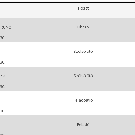
Poszt
Libero
 BRUNO
30.
Szélső ütő
30.
Szélső ütő
RIK
30.
Feladóátló
J
30.
Feladó
t