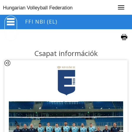
Togg
Hungarian Volleyball Federation
navig
FFI NBI (EL)
Csapat információk