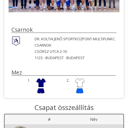
Csarnok
DR. KOLTAI JENŐ SPORTKÖZPONT-MULTIFUNKC.
CSARNOK
CSÖRSZ UTCA 2-10
1123 -
BUDAPEST
BUDAPEST
Mez
1.
2.
Csapat összeállítás
#
Név