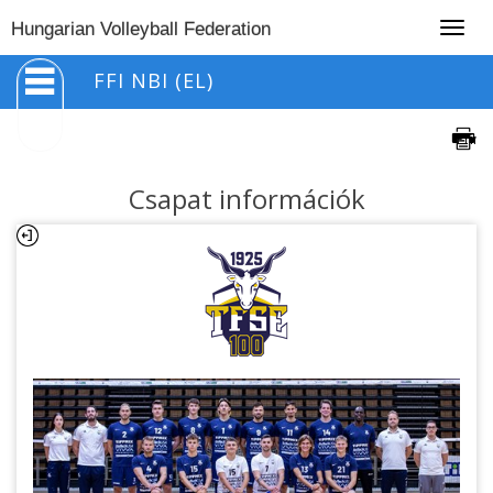
Togg
Hungarian Volleyball Federation
navig
FFI NBI (EL)
Csapat információk