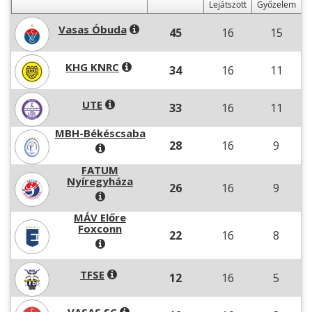
Lejátszott
Győzelem
Vasas Óbuda
45
16
15
KHG KNRC
34
16
11
UTE
33
16
11
MBH-Békéscsaba
28
16
9
FATUM
Nyíregyháza
26
16
9
MÁV Előre
Foxconn
22
16
8
TFSE
12
16
5