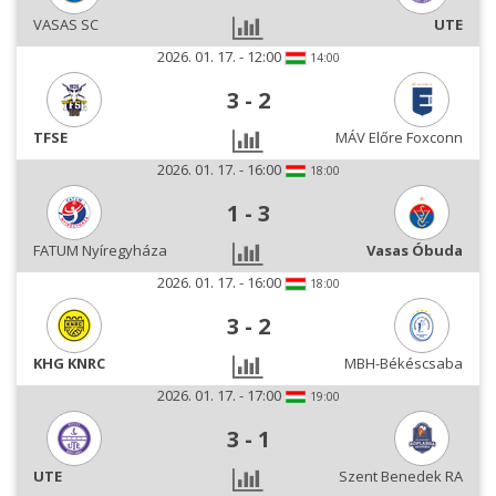
VASAS SC
UTE
2026. 01. 17. - 12:00
14:00
3
-
2
TFSE
MÁV Előre Foxconn
2026. 01. 17. - 16:00
18:00
1
-
3
FATUM Nyíregyháza
Vasas Óbuda
2026. 01. 17. - 16:00
18:00
3
-
2
KHG KNRC
MBH-Békéscsaba
2026. 01. 17. - 17:00
19:00
3
-
1
UTE
Szent Benedek RA