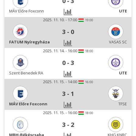
0
-
3
MÁV Előre Foxconn
UTE
2025. 11. 10. - 17:00
19:00
3
-
0
FATUM Nyíregyháza
VASAS SC
2025. 11. 14. - 16:00
18:00
0
-
3
Szent Benedek RA
UTE
2025. 11. 15. - 14:00
16:00
3
-
1
MÁV Előre Foxconn
TFSE
2025. 11. 15. - 16:00
18:00
3
-
2
MBH-Békéscsaba
KHG KNRC