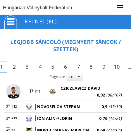
Togg
Hungarian Volleyball Federation
navig
FFI NBI (EL)
LEGJOBB SÁNCOLÓ
(MEGNYERT SÁNCOK /
SZETTEK)
1
2
3
4
5
6
7
8
9
10
..
Page size
CZICZLAVICZ DÁVID
1°
#19
0,92
(98/107)
NOVOSELOV STEPAN
0,9
(35/39)
2°
#12
ION ALIN-FLORIN
0,76
(16/21)
3°
#19
MORET VARGAS MARLON
0,68
(71/105)
4°
#3