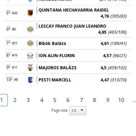
QUINTANA HECHAVARRIA RAIDEL
5°
#20
4,76
(395/83)
LESCAY FRANCO JUAN LEANDRO
6°
#8
4,65
(465/100)
Bibók Balázs
4,61
(189/41)
7°
#21
ION ALIN-FLORIN
4,57
(96/21)
8°
#19
MAJOROS BALÁZS
4,5
(459/102)
9°
#11
PESTI MARCELL
4,47
(313/70)
10°
#8
1
2
3
4
5
6
7
8
9
10
..
Page size