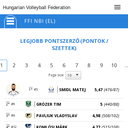
Togg
Hungarian Volleyball Federation
navig
FFI NBI (EL)
LEGJOBB PONTSZERZŐ
(PONTOK /
SZETTEK)
1
2
3
4
5
6
7
8
9
10
..
Page size
SMIDL MATEJ
5,47
(476/87)
1°
#5
GRÓZER TIM
5
(440/88)
2°
#9
PAVLIUK VLADYSLAV
4,98
(508/102)
3°
#6
KOMLÓSI MÁRK
4,77
(515/108)
4°
#12